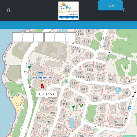
UK
EN
EUR 80
BG
RO
DE
FR
Завантаження карт
PL
CS
SK
EUR 150
NN
ET
NL