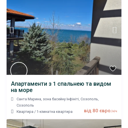
Апартаменти з 1 спальнею та видом
на море
Санта Марина, зона басейну Інфініті, Созополь
,
Созополь
від 80 євро
/ніч
Квартира
/
1-кімнатна квартира