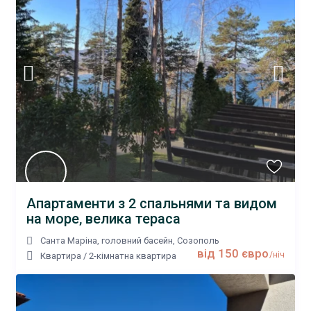
Апартаменти з 2 спальнями та видом
на море, велика тераса
Санта Маріна, головний басейн
,
Созополь
від 150 євро
/ніч
Квартира
/
2-кімнатна квартира