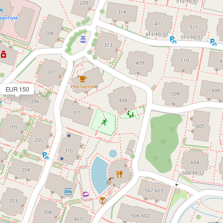
EUR 150
Nederlands
Eesti
Norsk nynorsk
Slovenčina
Čeština
Українська
Polski
Français