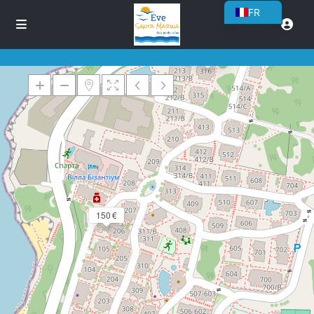
FR
EN
80 EUR
BG
RO
DE
PL
Chargement des cartes
UK
CS
SK
150 €
NN
ET
NL