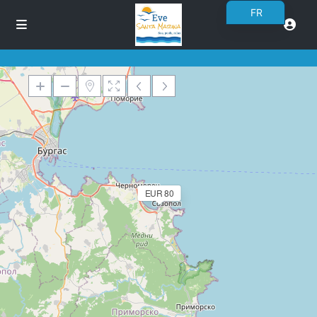
FR
EN
BG
RO
DE
PL
Chargement des cartes
UK
CS
EUR 80
SK
NN
ET
NL