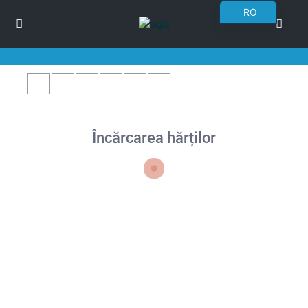
RO
EN
BG
DE
FR
PL
Încărcarea hărților
UK
CS
SK
NN
ET
NL